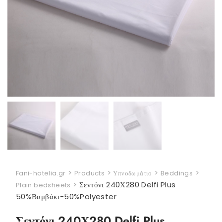
>
>
>
>
Fani-hotelia.gr
Products
Υπνοδωμάτιο
Beddings
>
Σεντόνι 240Χ280 Delfi Plus
Plain bedsheets
50%Βαμβάκι-50%Polyester
Σεντόνι 240Χ280 Delfi Plus