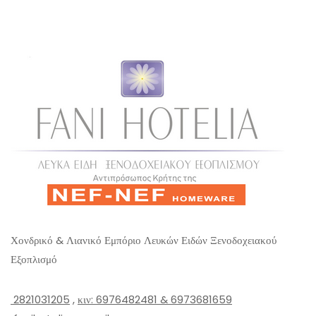
o
u
t
o
f
5
Χονδρικό & Λιανικό Εμπόριο Λευκών Ειδών Ξενοδοχειακού
Εξοπλισμό
2821031205
,
κιν: 6976482481 & 6973681659