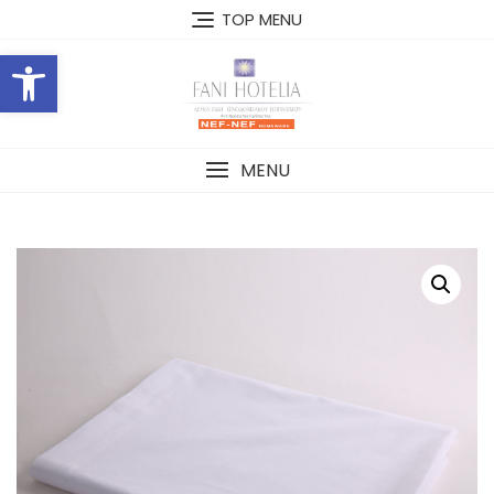
Skip
TOP MENU
to
Open toolbar
content
MENU