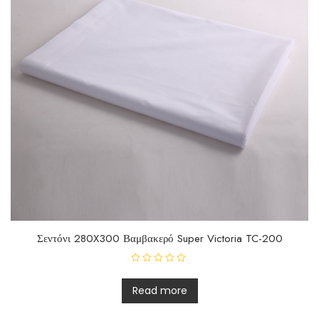
Σεντόνι 280X300 Βαμβακερό Super Victoria TC-200
R
a
t
Read more
e
d
0