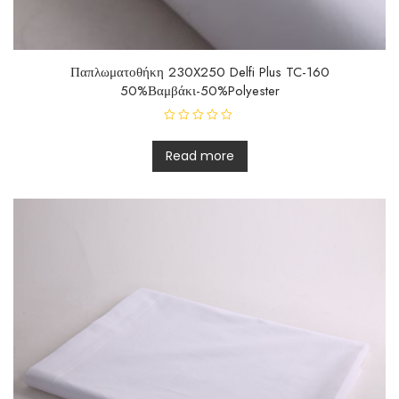
Παπλωματοθήκη 230X250 Delfi Plus TC-160
50%Βαμβάκι-50%Polyester
R
a
t
Read more
e
d
0
o
u
t
o
f
5