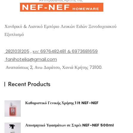
Χονδρικό & Λιανικό Εμπόριο Λευκών Ειδών Ξενοδοχειακού
Εξοπλισμό
2821031205
,
κιν: 6976482481 & 6973681659
fanihotelia@gmail.com
Αναπαύσεως 2, Ανω Δαράτσο, Χανιά Κρήτης 73100.
Recent Products
Καθαριστικό Γενικής Χρήσης 1 lt NEF-NEF
Αποσμητικό Υφασμάτων σε Σπρέι NEF-NEF 500ml