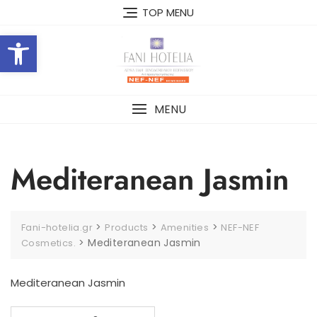
Skip
TOP MENU
to
Open toolbar
content
MENU
Mediteranean Jasmin
>
>
>
Fani-hotelia.gr
Products
Amenities
NEF-NEF
>
Mediteranean Jasmin
Cosmetics.
Mediteranean Jasmin