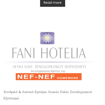
t
Read more
e
d
0
o
u
t
o
f
5
Χονδρικό & Λιανικό Εμπόριο Λευκών Ειδών Ξενοδοχειακού
Εξοπλισμό