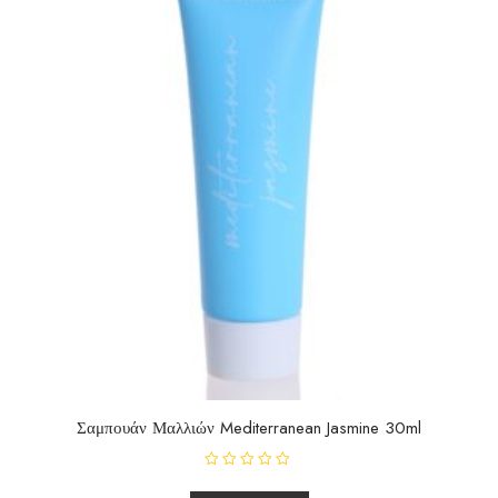
Σαμπουάν Μαλλιών Mediterranean Jasmine 30ml
R
a