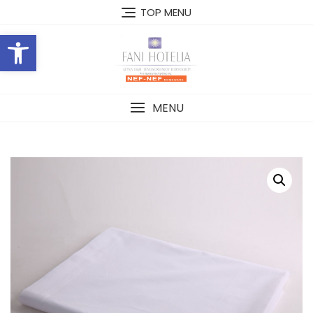
Skip
TOP MENU
to
Open toolbar
content
MENU