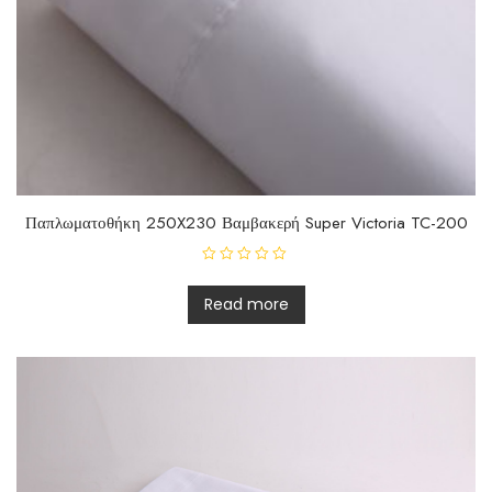
Παπλωματοθήκη 250X230 Βαμβακερή Super Victoria TC-200
R
a
t
Read more
e
d
0
o
u
t
o
f
5