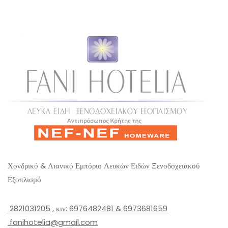
u
t
o
f
5
Χονδρικό & Λιανικό Εμπόριο Λευκών Ειδών Ξενοδοχειακού
Εξοπλισμό
2821031205
,
κιν: 6976482481 & 6973681659
fanihotelia@gmail.com