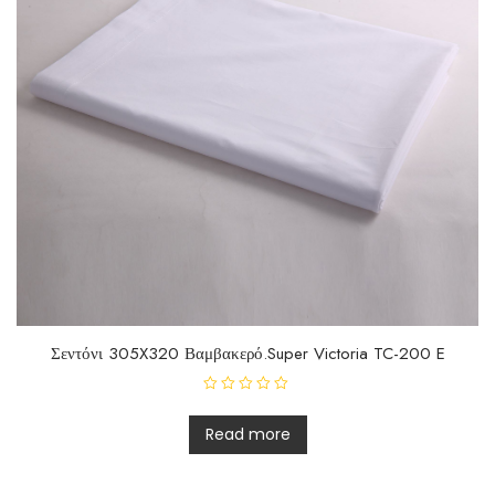
Σεντόνι 305X320 Βαμβακερό.Super Victoria TC-200 E
R
a
t
Read more
e
d
0
o