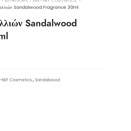
>
Amenities
>
NEF-NEF Cosmetics.
>
αλλιών Sandalwood Fragrance 30ml
λλιών Sandalwood
ml
,
-NEF Cosmetics.
Sandalwood