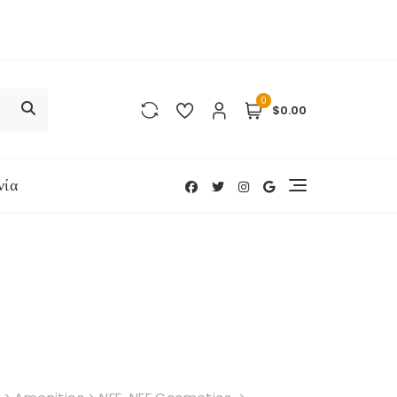
0
$0.00
νία