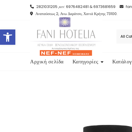
Skip
2821031205 ,κιν: 6976482481 & 6973681659
fan
to
Αναπαύσεως 2, Ανω Δαράτσο, Χανιά Κρήτης 73100.
content
Open toolbar
Αρχική σελίδα
Κατηγορίες
Κατάλογ