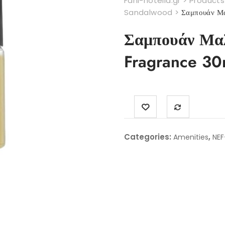
Fani-hotelia.gr
>
Products
Sandalwood
>
Σαμπουάν Μ
Σαμπουάν Μα
Fragrance 30
Categories:
,
Amenities
NEF