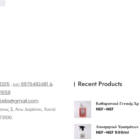
Recent Products
1205
,
κιν: 6976482481 &
1659
telia@gmail.com
Καθαριστικό Γενικής Χρή
εως 2, Ανω Δαράτσο, Χανιά
NEF-NEF
73100.
Αποσμητικό Υφασμάτων 
NEF-NEF 500ml