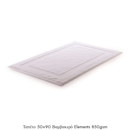
u
t
o
f
5
Ταπέτο 50×90 Βαμβακερό Elements 850gsm