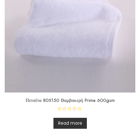
Πετσέτα 80X150 Βαμβακερή Prime 600gsm
R
a
t
Read more
e
d
0
o