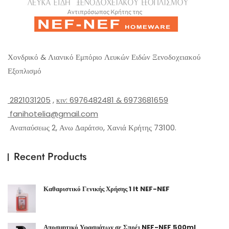
Χονδρικό & Λιανικό Εμπόριο Λευκών Ειδών Ξενοδοχειακού
Εξοπλισμό
2821031205
,
κιν: 6976482481 & 6973681659
fanihotelia@gmail.com
Αναπαύσεως 2, Ανω Δαράτσο, Χανιά Κρήτης 73100.
Recent Products
Καθαριστικό Γενικής Χρήσης 1 lt NEF-NEF
Αποσμητικό Υφασμάτων σε Σπρέι NEF-NEF 500ml