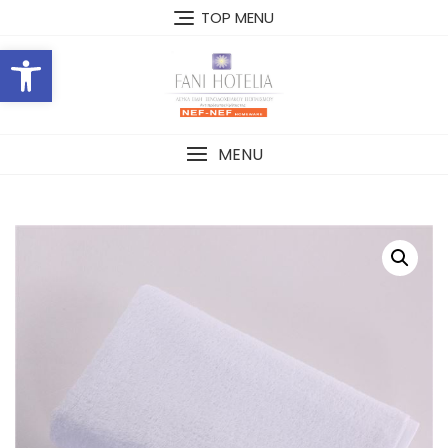
Skip
TOP MENU
to
Open toolbar
content
MENU