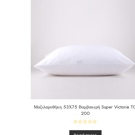
f
5
Μαξιλαροθήκη 53Χ75 Βαμβακερή Super Victoria T
200
R
a
t