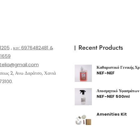
Recent Products
1205
,
κιν: 6976482481 &
1659
telia@gmail.com
Καθαριστικό Γενικής Χρή
εως 2, Ανω Δαράτσο, Χανιά
NEF-NEF
73100.
Αποσμητικό Υφασμάτων 
NEF-NEF 500ml
Amenities Kit