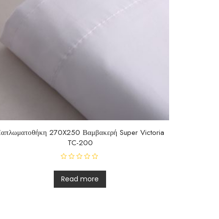
απλωματοθήκη 270X250 Βαμβακερή Super Victoria
TC-200
R
a
t
Read more
e
d
0
o
u
t
o