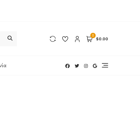
0
$0.00
νία