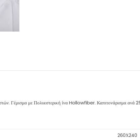
ν. Γέμισμα με Πολυεστερική ίνα Hollowfiber. Καπιτονάρισμα ανά 25ε
260Χ240