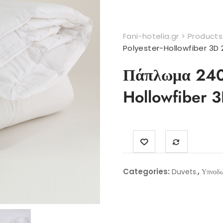
Fani-hotelia.gr
>
Products
Polyester-Hollowfiber 3D
Πάπλωμα 240
Hollowfiber 
Categories:
,
Duvets.
Υπνοδω