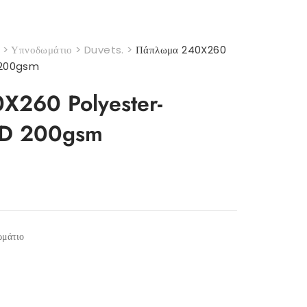
>
Υπνοδωμάτιο
>
Duvets.
>
Πάπλωμα 240X260
 200gsm
X260 Polyester-
3D 200gsm
μάτιο