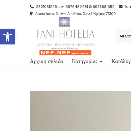
Skip
2821031205 ,κιν: 6976482481 & 6973681659
fan
to
Αναπαύσεως 2, Ανω Δαράτσο, Χανιά Κρήτης 73100.
content
Open toolbar
Αρχική σελίδα
Κατηγορίες
Κατάλογ