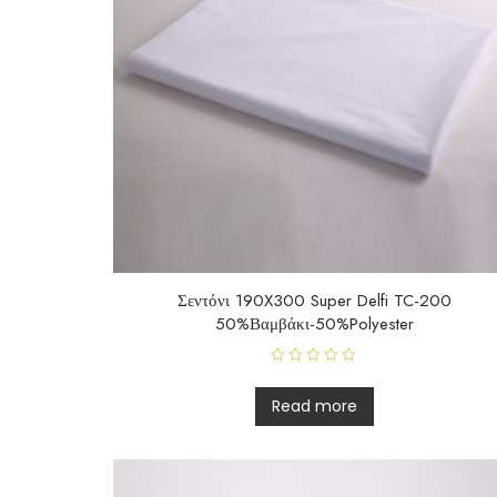
Σεντόνι 190X300 Super Delfi TC-200
50%Βαμβάκι-50%Polyester
R
a
t
Read more
e
d
0
o
u
t
o