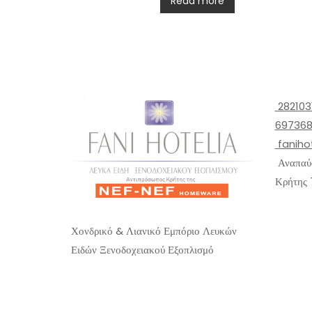
Read more
e
d
0
o
u
t
o
f
5
282103
697368
faniho
Αναπαύσ
Κρήτης 
Χονδρικό & Λιανικό Εμπόριο Λευκών
Ειδών Ξενοδοχειακού Εξοπλισμό