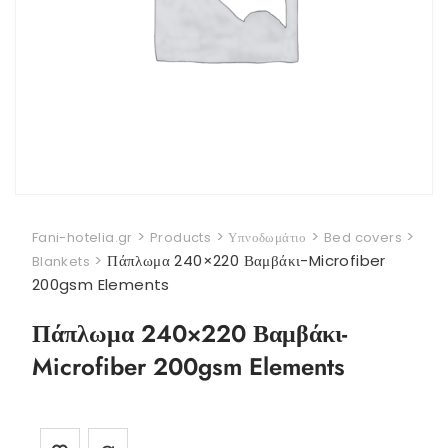
>
>
>
>
Fani-hotelia.gr
Products
Υπνοδωμάτιο
Bed covers
>
Πάπλωμα 240×220 Βαμβάκι-Microfiber
Blankets
200gsm Elements
Πάπλωμα 240×220 Βαμβάκι-
Microfiber 200gsm Elements