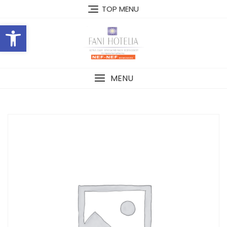
Skip
TOP MENU
to
Open toolbar
content
MENU