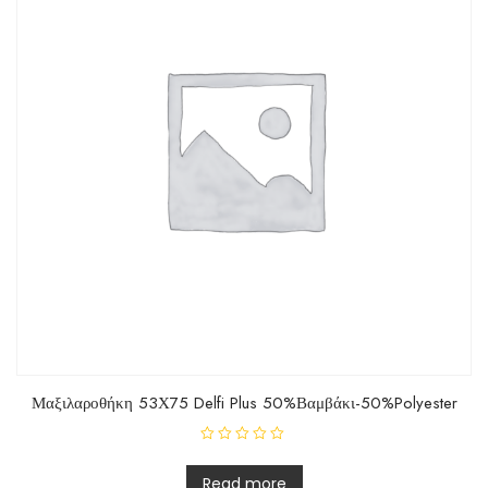
Μαξιλαροθήκη 53Χ75 Delfi Plus 50%Βαμβάκι-50%Polyester
R
a
t
Read more