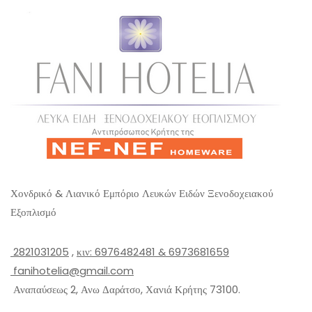
5
Χονδρικό & Λιανικό Εμπόριο Λευκών Ειδών Ξενοδοχειακού
Εξοπλισμό
2821031205
,
κιν: 6976482481 & 6973681659
fanihotelia@gmail.com
Αναπαύσεως 2, Ανω Δαράτσο, Χανιά Κρήτης 73100.