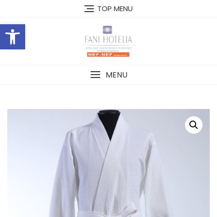
Skip
TOP MENU
to
Open toolbar
content
MENU