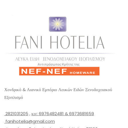
t
o
f
5
Χονδρικό & Λιανικό Εμπόριο Λευκών Ειδών Ξενοδοχειακού
Εξοπλισμό
2821031205
,
κιν: 6976482481 & 6973681659
fanihotelia@gmail.com