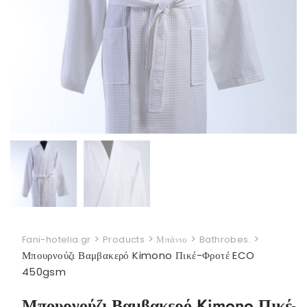
>
>
>
>
Fani-hotelia.gr
Products
Μπάνιο
Bathrobes.
Μπουρνούζι Βαμβακερό Kimono Πικέ-Φροτέ ECO
450gsm
Μπουρνούζι Βαμβακερό Kimono Πικέ-