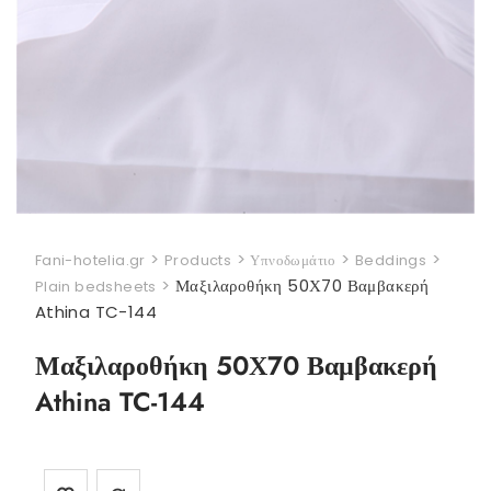
>
>
>
>
Fani-hotelia.gr
Products
Υπνοδωμάτιο
Beddings
>
Μαξιλαροθήκη 50Χ70 Βαμβακερή
Plain bedsheets
Athina TC-144
Μαξιλαροθήκη 50Χ70 Βαμβακερή
Athina TC-144