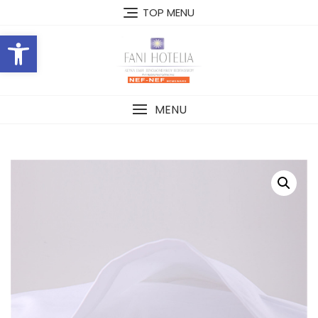
Skip
TOP MENU
to
Open toolbar
content
MENU