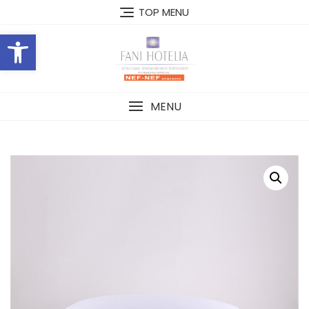
Skip
TOP MENU
to
Open toolbar
content
MENU