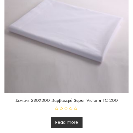
Σεντόνι 280X300 Βαμβακερό Super Victoria TC-200
R
a
t
Read more
e
d
0