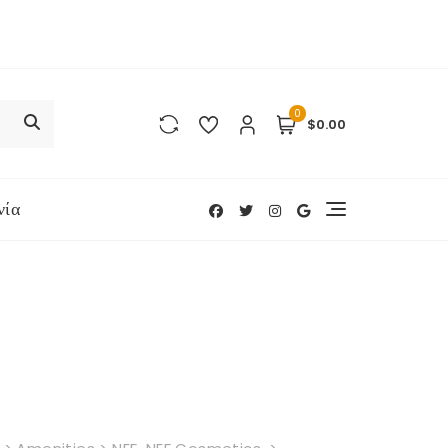
0
$0.00
νία