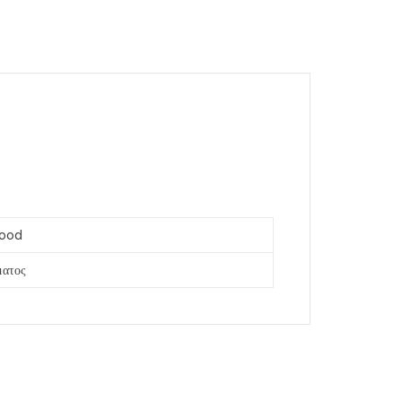
ood
ατος