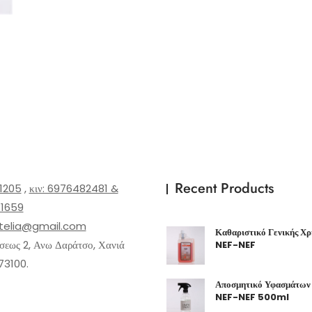
Recent Products
1205
,
κιν: 6976482481 &
1659
telia@gmail.com
Καθαριστικό Γενικής Χρή
εως 2, Ανω Δαράτσο, Χανιά
NEF-NEF
73100.
Αποσμητικό Υφασμάτων 
NEF-NEF 500ml