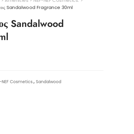
>
Amenities
>
NEF-NEF Cosmetics.
>
τος Sandalwood Fragrance 30ml
ος Sandalwood
ml
,
-NEF Cosmetics.
Sandalwood