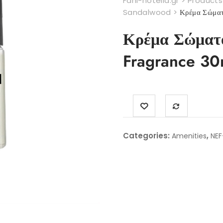
Fani-hotelia.gr
>
Products
Sandalwood
>
Κρέμα Σώμα
Κρέμα Σώματ
Fragrance 30
Categories:
,
Amenities
NEF