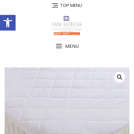
Skip
TOP MENU
to
Open toolbar
content
MENU