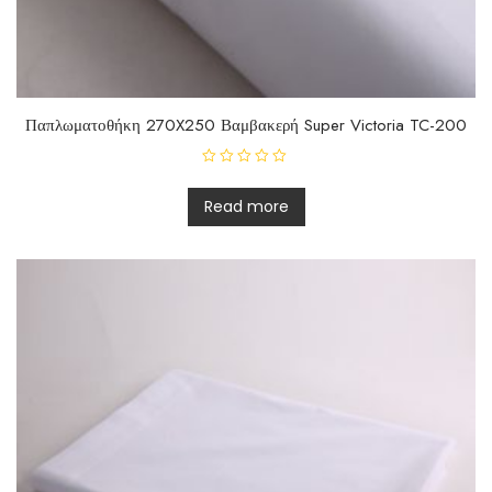
Παπλωματοθήκη 270X250 Βαμβακερή Super Victoria TC-200
R
a
t
Read more
e
d
0
o
u
t
o
f
5