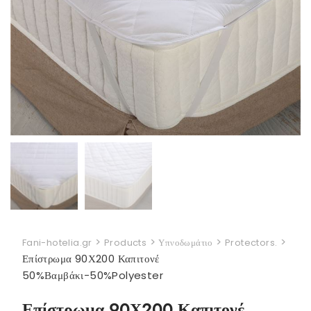
>
>
>
>
Fani-hotelia.gr
Products
Υπνοδωμάτιο
Protectors.
Επίστρωμα 90Χ200 Καπιτονέ
50%Βαμβάκι-50%Polyester
Επίστρωμα 90Χ200 Καπιτονέ