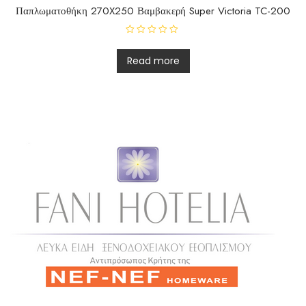
Παπλωματοθήκη 270X250 Βαμβακερή Super Victoria TC-200
R
a
t
Read more
e
d
0
o
u
t
o
f
5