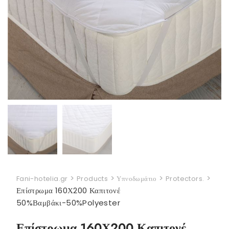
>
>
>
>
Fani-hotelia.gr
Products
Υπνοδωμάτιο
Protectors.
Επίστρωμα 160Χ200 Καπιτονέ
50%Βαμβάκι-50%Polyester
Επίστρωμα 160Χ200 Καπιτονέ