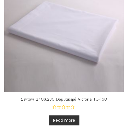
Σεντόνι 240Χ280 Βαμβακερό Victoria TC-160
R
a
t
Read more
e
d