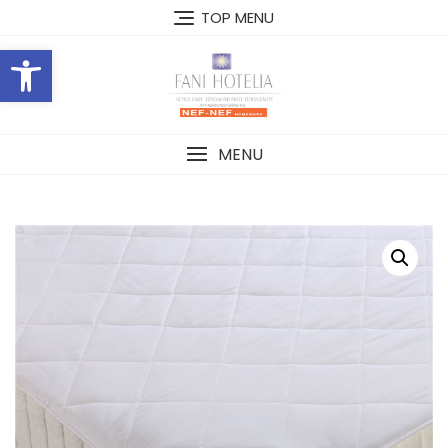
Skip
TOP MENU
to
Open toolbar
content
MENU