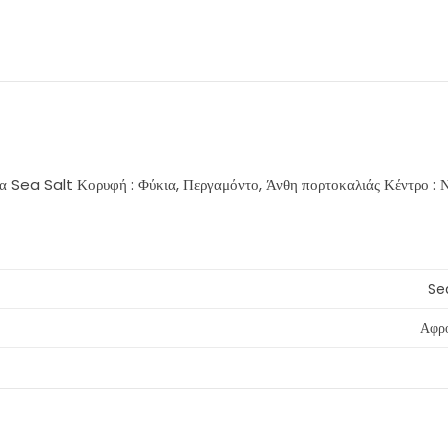
Sea Salt Κορυφή : Φύκια, Περγαμόντο, Άνθη πορτοκαλιάς Κέντρο : Ν
Se
Αφρ