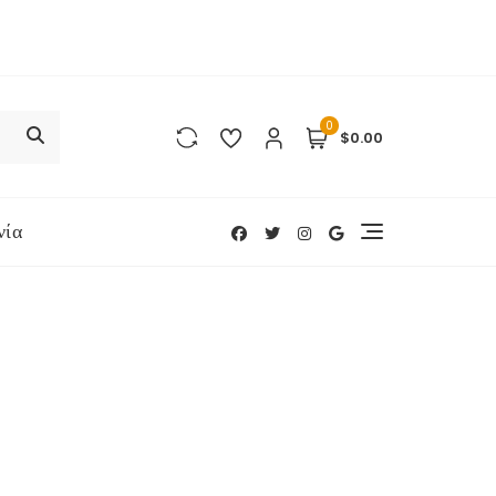
0
$0.00
νία