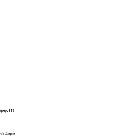
σης 1 lt
σε Σπρέι