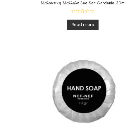
Μαλακτική Μαλλιών Sea Salt Gardenia 30ml
R
a
t
Read more
e
d
0
o
u
t
o
f
5