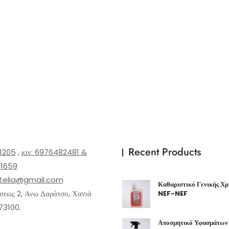
Recent Products
1205
,
κιν: 6976482481 &
1659
telia@gmail.com
Καθαριστικό Γενικής Χρή
εως 2, Ανω Δαράτσο, Χανιά
NEF-NEF
73100.
Αποσμητικό Υφασμάτων 