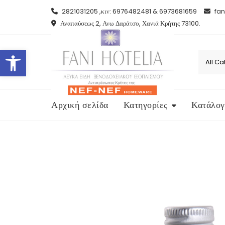
Skip
2821031205 ,κιν: 6976482481 & 6973681659
fan
to
Αναπαύσεως 2, Ανω Δαράτσο, Χανιά Κρήτης 73100.
content
Open toolbar
Αρχική σελίδα
Κατηγορίες
Κατάλογ