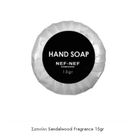
t
o
f
5
Σαπούνι Sandalwood Fragrance 15gr