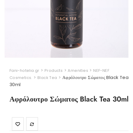
>
>
>
Fani-hotelia.gr
Products
Amenities
NEF-NEF
>
>
Αφρόλουτρο Σώματος Black Tea
Cosmetics.
Black Tea
30ml
Αφρόλουτρο Σώματος Black Tea 30ml