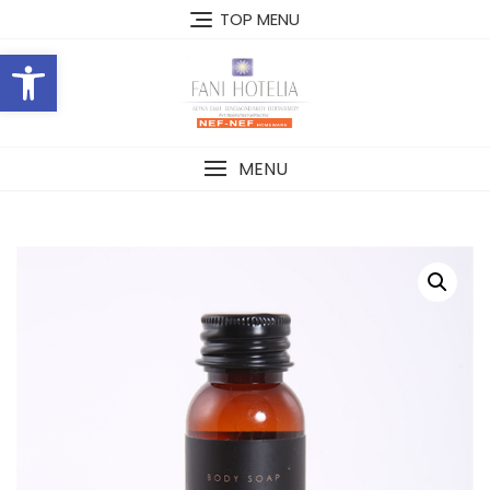
Skip
TOP MENU
to
Open toolbar
content
MENU