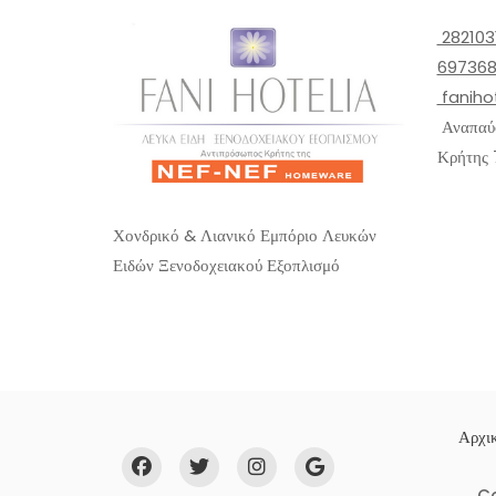
282103
697368
faniho
Αναπαύσ
Κρήτης 
Χονδρικό & Λιανικό Εμπόριο Λευκών
Ειδών Ξενοδοχειακού Εξοπλισμό
Αρχικ
C