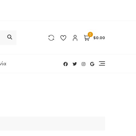
0
$0.00
νία