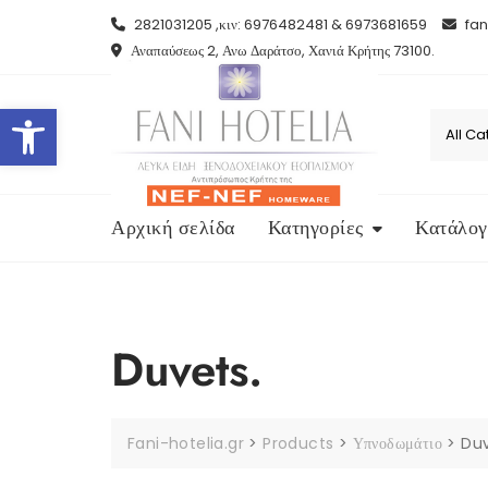
Skip
2821031205 ,κιν: 6976482481 & 6973681659
fan
to
Αναπαύσεως 2, Ανω Δαράτσο, Χανιά Κρήτης 73100.
content
Open toolbar
Αρχική σελίδα
Κατηγορίες
Κατάλογ
Duvets.
Fani-hotelia.gr
>
Products
>
Υπνοδωμάτιο
>
Duv