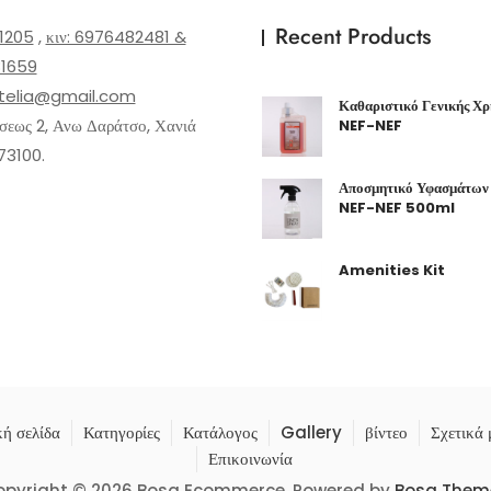
Recent Products
1205
,
κιν: 6976482481 &
1659
telia@gmail.com
Καθαριστικό Γενικής Χρή
εως 2, Ανω Δαράτσο, Χανιά
NEF-NEF
73100.
Αποσμητικό Υφασμάτων 
NEF-NEF 500ml
Amenities Kit
ή σελίδα
Κατηγορίες
Κατάλογος
Gallery
βίντεο
Σχετικά 
Επικοινωνία
opyright © 2026 Bosa Ecommerce. Powered by
Bosa Them