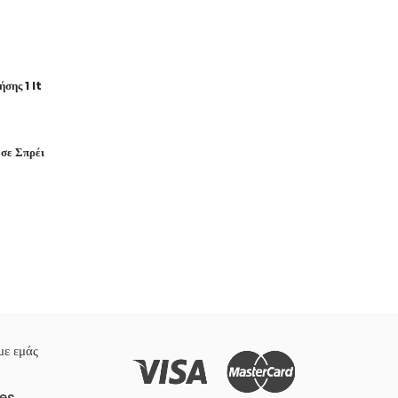
σης 1 lt
σε Σπρέι
με εμάς
es