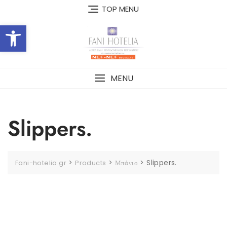
Skip
TOP MENU
to
Open toolbar
content
MENU
Slippers.
>
>
>
Slippers.
Fani-hotelia.gr
Products
Μπάνιο