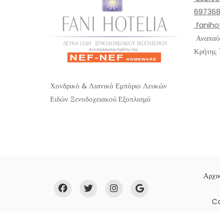
f
f
5
5
697368
faniho
Αναπαύσ
Κρήτης 
Χονδρικό & Λιανικό Εμπόριο Λευκών
Ειδών Ξενοδοχειακού Εξοπλισμό
Αρχικ
C