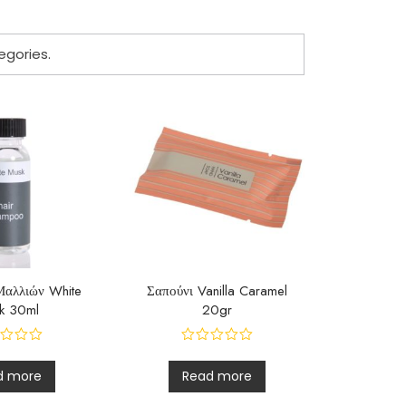
egories.
Μαλλιών White
Σαπούνι Vanilla Caramel
k 30ml
20gr
d more
Read more
R