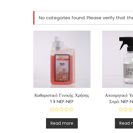
No categories found. Please verify that 
Καθαριστικό Γενικής Χρήσης
Αποσμητικό Υ
1 lt NEF-NEF
Σπρέι NEF-
Read more
Read 
R
R