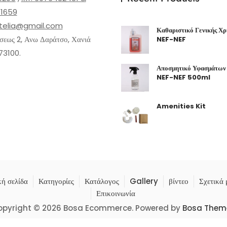
f
f
5
5
1659
telia@gmail.com
Καθαριστικό Γενικής Χρή
εως 2, Ανω Δαράτσο, Χανιά
NEF-NEF
73100.
Αποσμητικό Υφασμάτων 
NEF-NEF 500ml
Amenities Kit
ή σελίδα
Κατηγορίες
Κατάλογος
Gallery
βίντεο
Σχετικά 
Επικοινωνία
opyright © 2026 Bosa Ecommerce. Powered by
Bosa Them