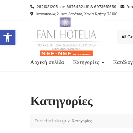
2821031205 ,κιν: 6976482481 & 6973681659
fan
Αναπαύσεως 2, Ανω Δαράτσο, Χανιά Κρήτης 73100.
Open toolbar
Αρχική σελίδα
Κατηγορίες
Κατάλογ
Κατηγορίες
Fani-hotelia.gr
>
Κατηγορίες