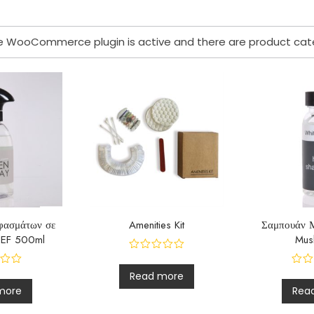
the WooCommerce plugin is active and there are product cat
φασμάτων σε
Amenities Kit
Σαμπουάν 
NEF 500ml
Mus
Read more
more
Rea
R
a
R
t