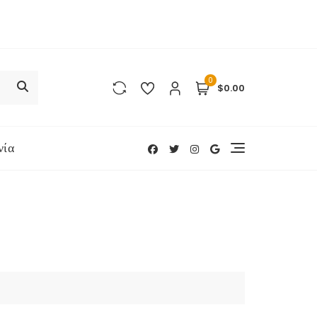
0
$0.00
νία